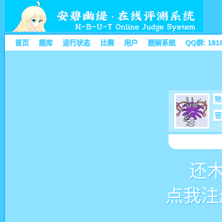
首页
题库
运行状态
比赛
用户
题解系统
QQ群: 181
账
密
还
点我注册