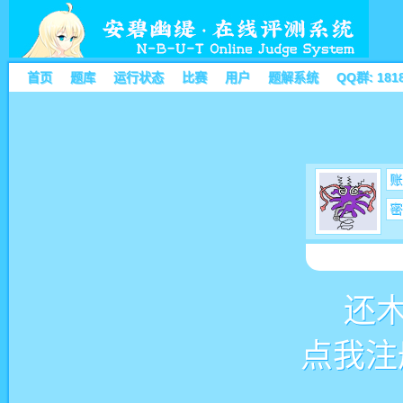
首页
题库
运行状态
比赛
用户
题解系统
QQ群: 181
账
密
还
点我注册