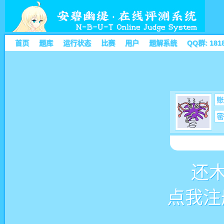
首页
题库
运行状态
比赛
用户
题解系统
QQ群: 181
账
密
还
点我注册