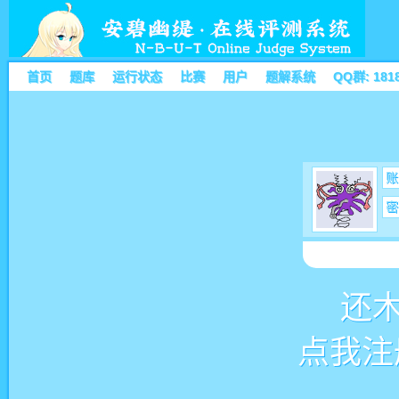
首页
题库
运行状态
比赛
用户
题解系统
QQ群: 181
账
密
还
点我注册