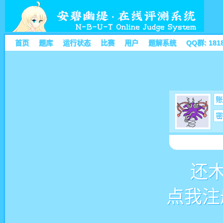
首页
题库
运行状态
比赛
用户
题解系统
QQ群: 181
账
密
还
点我注册