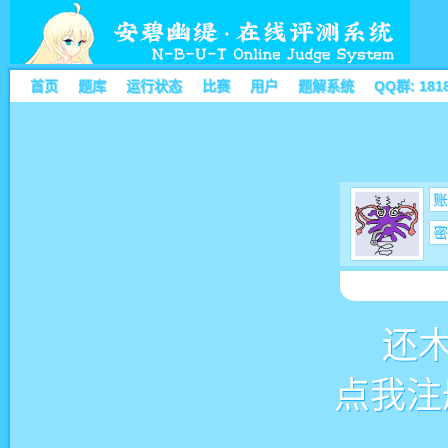
首页
题库
运行状态
比赛
用户
题解系统
QQ群: 181
账
密
还
点我注册