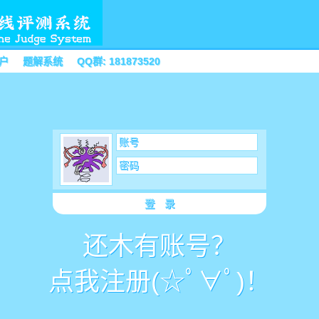
户
题解系统
QQ群: 181873520
账号
密码
登 录
还木有账号？
点我注册(☆ﾟ∀ﾟ)！