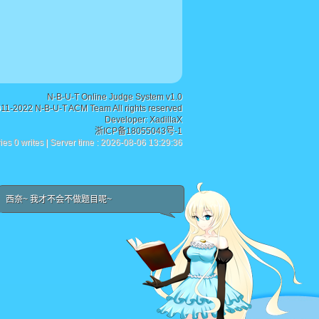
N-B-U-T Online Judge System v1.0
011-2022 N-B-U-T ACM Team All rights reserved
Developer:
XadillaX
浙ICP备18055043号-1
ies 0 writes | Server time : 2026-08-06 13:29:36
西奈~ 我才不会不做题目呢~