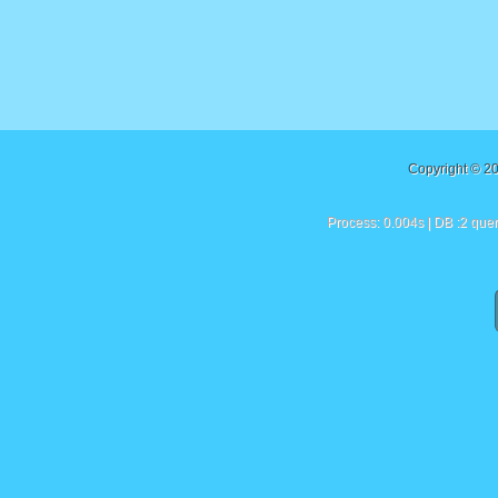
Copyright © 2
Process: 0.004s | DB :2 quer