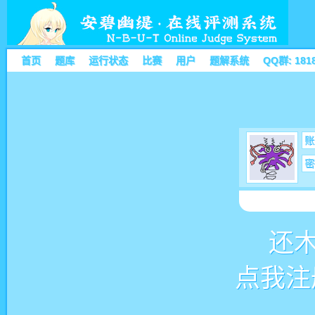
首页
题库
运行状态
比赛
用户
题解系统
QQ群: 181
账
密
还
点我注册