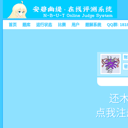
首页
题库
运行状态
比赛
用户
题解系统
QQ群: 181
账
密
还
点我注册