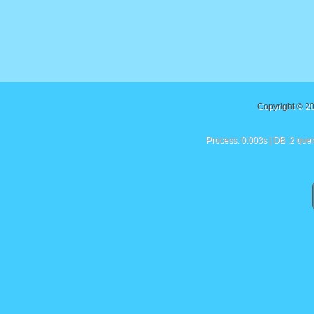
Copyright © 2
Process: 0.003s | DB :2 quer