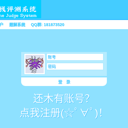
户
题解系统
QQ群: 181873520
账号
密码
登 录
还木有账号？
点我注册(☆ﾟ∀ﾟ)！