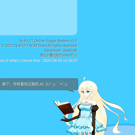
N-B-U-T Online Judge System v1.0
011-2022 N-B-U-T ACM Team All rights reserved
Developer:
XadillaX
浙ICP备18055043号-1
ies 0 writes | Server time : 2026-08-06 14:30:37
那个，你有看到过我的 AC 么？(」ﾟヘﾟ)」