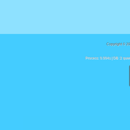
Copyright © 2
Process: 0.004s | DB :2 quer