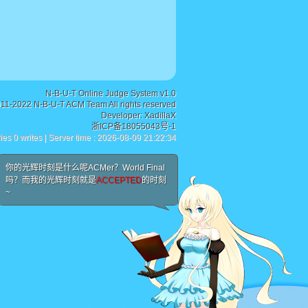
N-B-U-T Online Judge System v1.0
011-2022 N-B-U-T ACM Team All rights reserved
Developer:
XadillaX
浙ICP备18055043号-1
ies 0 writes | Server time : 2026-08-09 21:22:34
你的光辉时刻是什么呢ACMer？World Final
吗？而我的光辉时刻就是
ACCEPTED
的时刻
~