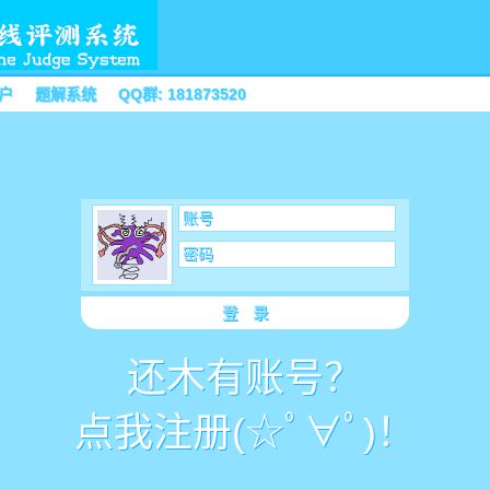
户
题解系统
QQ群: 181873520
账号
密码
登 录
还木有账号？
点我注册(☆ﾟ∀ﾟ)！