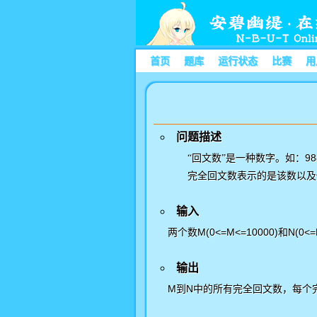
首页
题库
运行状态
比赛
用
问题描述
98
“回文数”是一种数字。如：
完全回文数表示的是该数以及
输入
两个数M(0<=M<=10000)和N(0
输出
M到N中的所有完全回文数，每个完