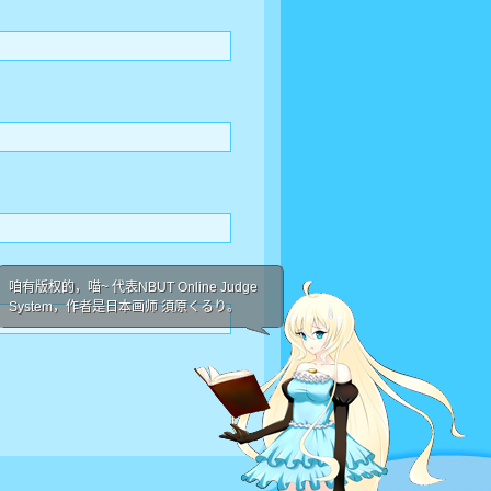
咱有版权的，喵~ 代表NBUT Online Judge
System，作者是日本画师 須原くるり。