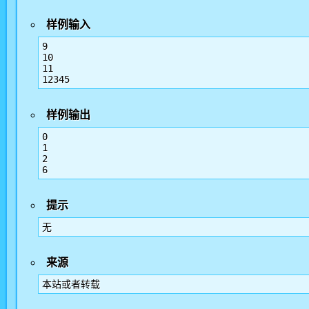
样例输入
9

10

11

12345
样例输出
0

1

2

6
提示
无
来源
本站或者转载