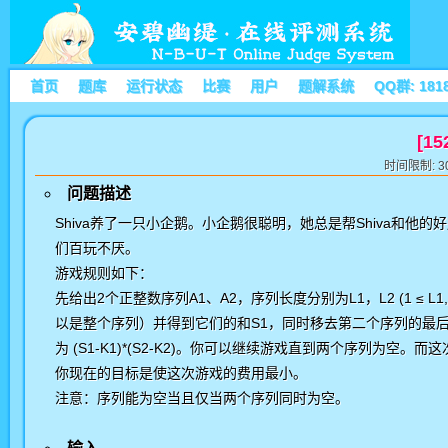
首页
题库
运行状态
比赛
用户
题解系统
QQ群: 181
[1
时间限制: 30
问题描述
Shiva养了一只小企鹅。小企鹅很聪明，她总是帮Shiva和他
们百玩不厌。
游戏规则如下：
先给出2个正整数序列A1、A2，序列长度分别为L1，L2 (1 ≤ L1,
以是整个序列）并得到它们的和S1，同时移去第二个序列的最后K
为 (S1-K1)*(S2-K2)。你可以继续游戏直到两个序列为空
你现在的目标是使这次游戏的费用最小。
注意：序列能为空当且仅当两个序列同时为空。