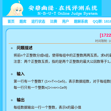
首页
题库
运行状态
比赛
用户
题解系统
QQ群: 181
[17
时间限制: 10
问题描述
将前
n
个正整数分成
k
组，使得每组中的正整数两两互质。求
k
的
注意：两个正整数互质，指的是两个正整数的最大公因数等于
1
输入
第一行有一个整数T (1<=T<=1e5)，表示数据组数，对于每组
每一行只有一个整数n(1<=n<=1e9)
输出
每组数据输出一行一个整数，表示k的最小值