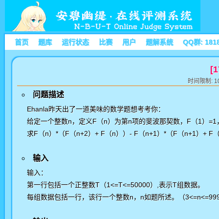
首页
题库
运行状态
比赛
用户
题解系统
QQ群: 181
[
时间限制: 10
问题描述
Ehanla昨天出了一道美味的数学题想考考你：
给定一个整数n，定义F（n）为第n项的斐波那契数，F（1）=1，
求F（n）*（F（n+2）+ F（n））- F（n+1）*（F（n+1）+ 
输入
输入：
第一行包括一个正整数T（1<=T<=50000）,表示T组数据。
每组数据包括一行，该行一个整数n，n如题所述。（3<=n<=9