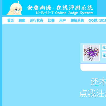
首页
题库
运行状态
比赛
用户
题解系统
QQ群: 181
账
密
还
点我注册