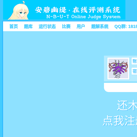
首页
题库
运行状态
比赛
用户
题解系统
QQ群: 181
账
密
还
点我注册