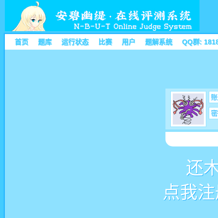
首页
题库
运行状态
比赛
用户
题解系统
QQ群: 181
账
密
还
点我注册