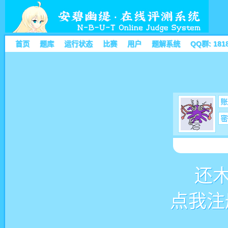
首页
题库
运行状态
比赛
用户
题解系统
QQ群: 181
账
密
还
点我注册