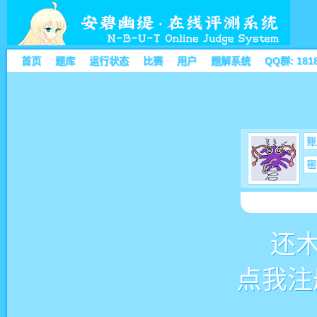
首页
题库
运行状态
比赛
用户
题解系统
QQ群: 181
账
密
还
点我注册