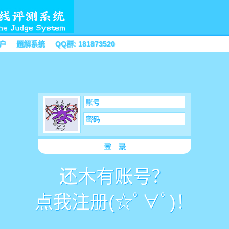
户
题解系统
QQ群: 181873520
账号
密码
登 录
还木有账号？
点我注册(☆ﾟ∀ﾟ)！