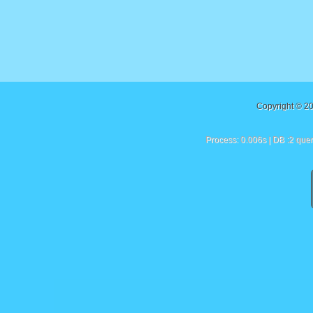
Copyright © 2
Process: 0.006s | DB :2 quer