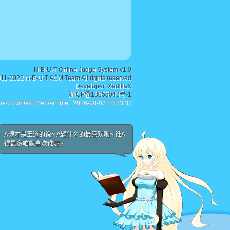
N-B-U-T Online Judge System v1.0
011-2022 N-B-U-T ACM Team All rights reserved
Developer:
XadillaX
浙ICP备18055043号-1
ies 0 writes | Server time : 2026-08-07 14:33:37
A题才是王道的说~ A题什么的最喜欢啦~ 谁A
得最多咱就喜欢谁呢~