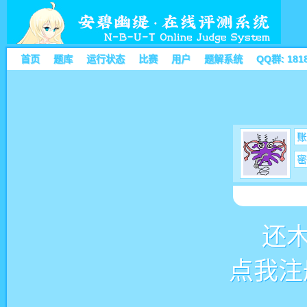
首页
题库
运行状态
比赛
用户
题解系统
QQ群: 181
账
密
还
点我注册