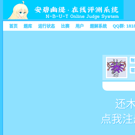
首页
题库
运行状态
比赛
用户
题解系统
QQ群: 181
账
密
还
点我注册