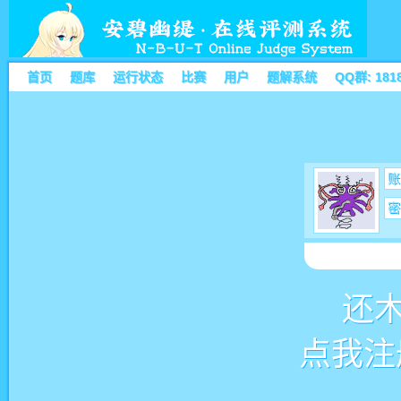
首页
题库
运行状态
比赛
用户
题解系统
QQ群: 181
账
密
还
点我注册