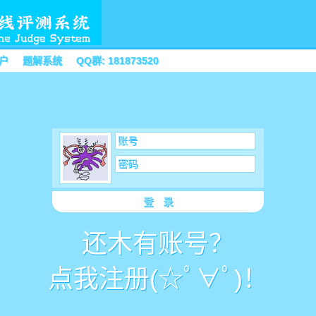
户
题解系统
QQ群: 181873520
账号
密码
登 录
还木有账号？
点我注册(☆ﾟ∀ﾟ)！