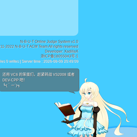
N-B-U-T Online Judge System v1.0
011-2022 N-B-U-T ACM Team All rights reserved
Developer:
XadillaX
浙ICP备18055043号-1
ies 0 writes | Server time : 2026-08-09 20:49:09
还用 VC6 的笨蛋们，赶紧转战 VS2008 或者
DEV-CPP 吧！
┗(｀ー´)┓