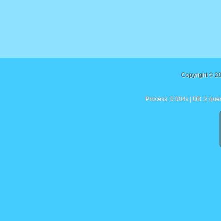
Copyright © 2
Process: 0.004s | DB :2 quer