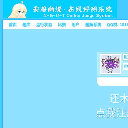
首页
题库
运行状态
比赛
用户
题解系统
QQ群: 181
账
密
还
点我注册