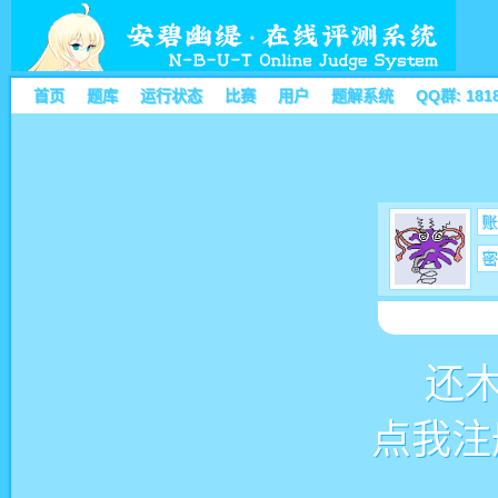
首页
题库
运行状态
比赛
用户
题解系统
QQ群: 181
账
密
还
点我注册