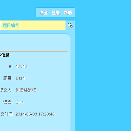
注册
登录
帮助
本信息
#:
40349
题目:
1414
提交人:
纯情装流氓
语言:
G++
提交时间
2014-05-08 17:20:48