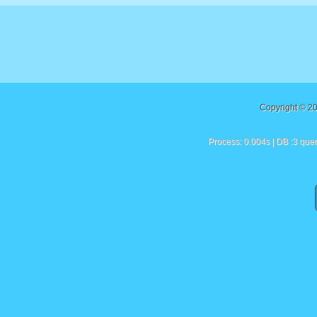
Copyright © 2
Process: 0.004s | DB :3 quer