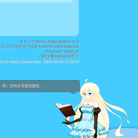
N-B-U-T Online Judge System v1.0
011-2022 N-B-U-T ACM Team All rights reserved
Developer:
XadillaX
浙ICP备18055043号-1
ies 0 writes | Server time : 2026-08-06 13:30:44
唔，还有好多题没做呢。