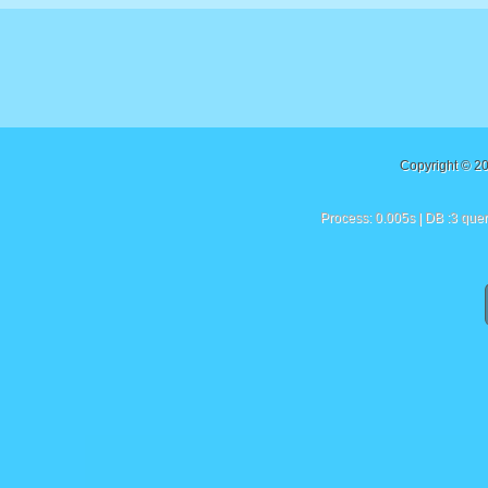
Copyright © 2
Process: 0.005s | DB :3 quer