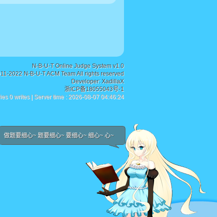
N-B-U-T Online Judge System v1.0
011-2022 N-B-U-T ACM Team All rights reserved
Developer:
XadillaX
浙ICP备18055043号-1
ies 0 writes | Server time : 2026-08-07 04:46:24
做题要细心~ 题要细心~ 要细心~ 细心~ 心~