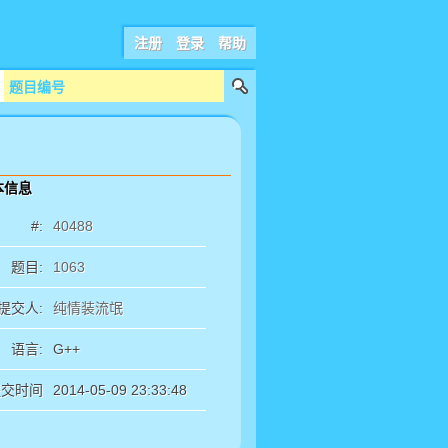
注册
登录
帮助
本信息
#:
40488
题目:
1063
提交人:
纯情装流氓
语言:
G++
提交时间
2014-05-09 23:33:48