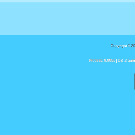
Copyright © 2
Process: 0.005s | DB :3 quer