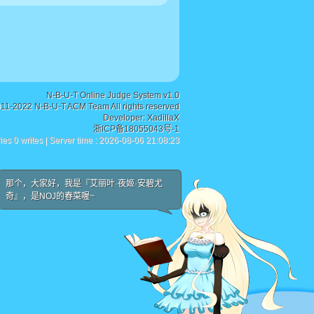
N-B-U-T Online Judge System v1.0
011-2022 N-B-U-T ACM Team All rights reserved
Developer:
XadillaX
浙ICP备18055043号-1
ies 0 writes | Server time : 2026-08-06 21:08:23
那个，大家好，我是『艾丽叶·夜姬·安碧尤
奇』，是NOJ的春菜喔~