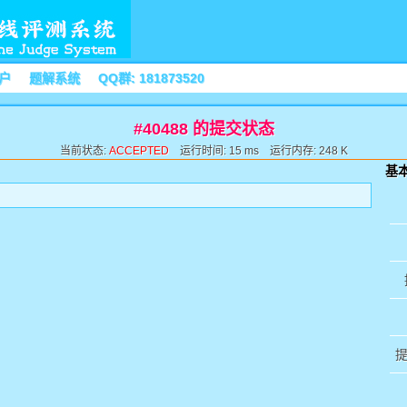
户
题解系统
QQ群: 181873520
#40488 的提交状态
当前状态:
ACCEPTED
运行时间: 15 ms 运行内存: 248 K
基