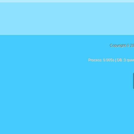
Copyright © 2
Process: 0.005s | DB :3 quer