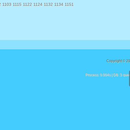
2
1103
1115
1122
1124
1132
1134
1151
Copyright © 2
Process: 0.004s | DB :3 quer