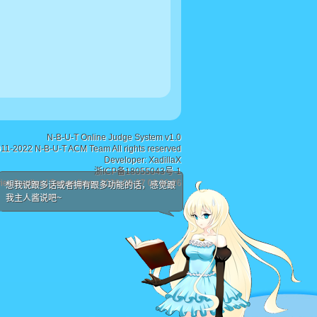
N-B-U-T Online Judge System v1.0
011-2022 N-B-U-T ACM Team All rights reserved
Developer:
XadillaX
浙ICP备18055043号-1
ies 0 writes | Server time : 2026-08-07 02:30:26
想我说跟多话或者拥有跟多功能的话，感觉跟
我主人酱说吧~