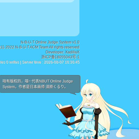
N-B-U-T Online Judge System v1.0
011-2022 N-B-U-T ACM Team All rights reserved
Developer:
XadillaX
浙ICP备18055043号-1
ies 0 writes | Server time : 2026-08-07 16:36:45
咱有版权的，喵~ 代表NBUT Online Judge
System，作者是日本画师 須原くるり。