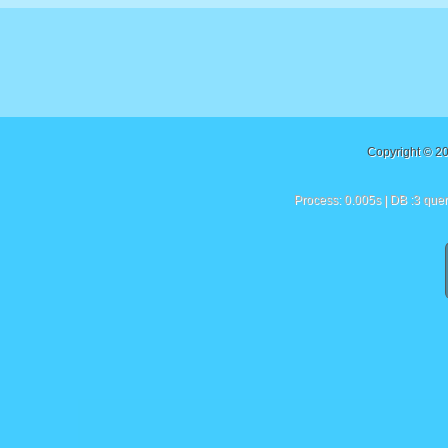
Copyright © 2
Process: 0.005s | DB :3 quer