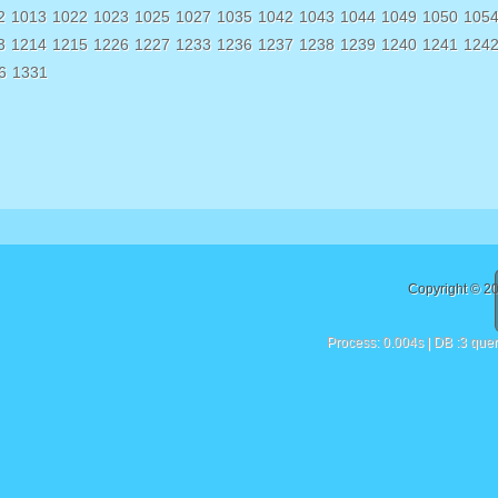
2
1013
1022
1023
1025
1027
1035
1042
1043
1044
1049
1050
105
3
1214
1215
1226
1227
1233
1236
1237
1238
1239
1240
1241
124
6
1331
Copyright © 2
Process: 0.004s | DB :3 quer