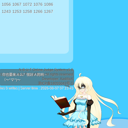
4
1056
1067
1072
1076
1086
2
1243
1253
1258
1266
1267
N-B-U-T Online Judge System v1.0
011-2022 N-B-U-T ACM Team All rights reserved
你也要来 A 么？很好 A 的哟 ~
Developer:
XadillaX
（〜^∇^)〜
浙ICP备18055043号-1
ies 0 writes | Server time : 2026-08-07 07:15:43