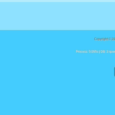
Copyright © 2
Process: 0.005s | DB :3 quer