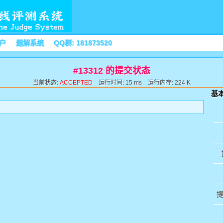
户
题解系统
QQ群: 181873520
#13312 的提交状态
当前状态:
ACCEPTED
运行时间: 15 ms 运行内存: 224 K
基