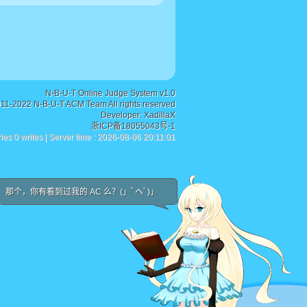
N-B-U-T Online Judge System v1.0
011-2022 N-B-U-T ACM Team All rights reserved
Developer:
XadillaX
浙ICP备18055043号-1
ies 0 writes | Server time : 2026-08-06 20:11:01
那个，你有看到过我的 AC 么？(」ﾟヘﾟ)」